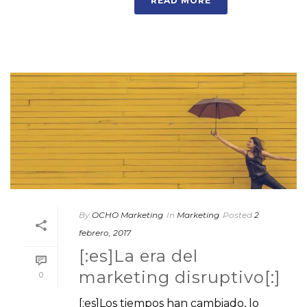
READ MORE
By
OCHO Marketing
In
Marketing
Posted
2
febrero, 2017
[:es]La era del
marketing disruptivo[:]
0
[:es]Los tiempos han cambiado, lo