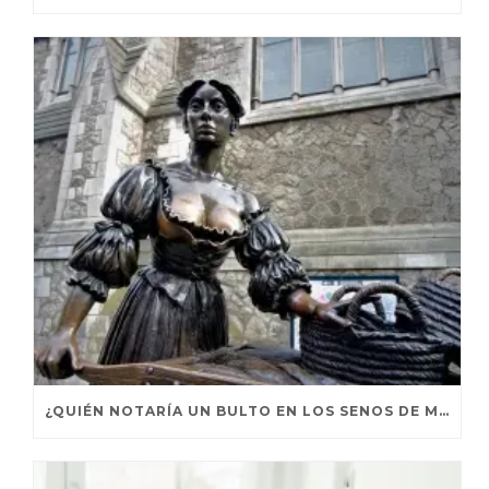
¿QUIÉN NOTARÍA UN BULTO EN LOS SENOS DE MOLLY MALONE? UNA AUDAZ CAMPAÑA DE CONCIENCITAZIÓN SOBRE EL CÁNCER DE MAMA