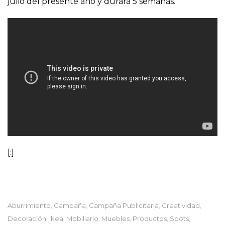
julio del presente año y durara 5 semanas.
[:]
Aburrimiento
Campaña
Campaña Publicitaria
Creatividad
,
,
,
,
Decoración
Ikea
Mobiliario
Muebles
Productos
Spots
,
,
,
,
,
,