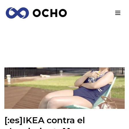
[:ES]IKEA CONTRA EL ABURRIMIENTO[:]
INICIO
/
ENTRETENIMIENTO
/ [:ES]IKEA CONTRA EL
ABURRIMIENTO[:]
[:es]IKEA contra el