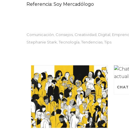
Referencia: Soy Mercadólogo
Comunicación
Consejos
Creatividad
Digital
Empren
,
,
,
,
Stephanie Stark
Tecnología
Tendencias
Tips
,
,
,