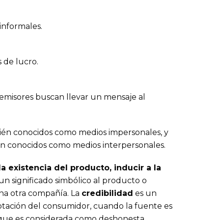
informales.
 de lucro.
 emisores buscan llevar un mensaje al
bién conocidos como medios impersonales, y
én conocidos como medios interpersonales.
 existencia del producto, inducir a la
un significado simbólico al producto o
na otra compañía. La
credibilidad
es un
ptación del consumidor, cuando la fuente es
e que es considerada como deshonesta