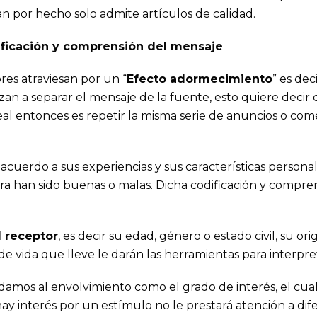
n por hecho solo admite artículos de calidad.
dificación y comprensión del mensaje
es atraviesan por un “
Efecto adormecimiento
” es de
 a separar el mensaje de la fuente, esto quiere decir 
eal entonces es repetir la misma serie de anuncios o co
acuerdo a sus experiencias y sus características persona
a han sido buenas o malas. Dicha codificación y compren
l receptor
, es decir su edad, género o estado civil, su o
lo de vida que lleve le darán las herramientas para interpr
damos al envolvimiento como el grado de interés, el cua
 hay interés por un estímulo no le prestará atención a dif