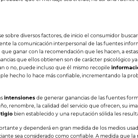
e sobre diversos factores, de inicio el consumidor busc
nte la comunicación interpersonal de las fuentes inform
 que ganar con la recomendación que les hacen, a estas
ancias que ellos obtienen son de carácter psicológico y
idan o no, puede incluso que él mismo recopile
informaci
mple hecho lo hace más confiable, incrementando la prob
as
intensiones
de generar ganancias de las fuentes forma
ño, renombre, la calidad del servicio que ofrecen, su i
tigio
bien establecido y una reputación sólida les result
tante y dependerá en gran medida de los medios usados p
nciante sea considerado como confiable. A medida que la