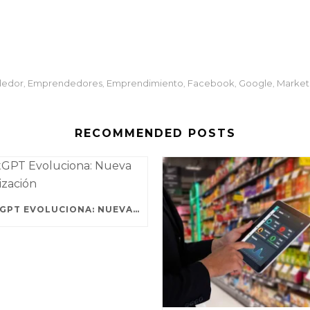
dedor
Emprendedores
Emprendimiento
Facebook
Google
Market
,
,
,
,
,
RECOMMENDED POSTS
CHATGPT EVOLUCIONA: NUEVA ACTUALIZACIÓN