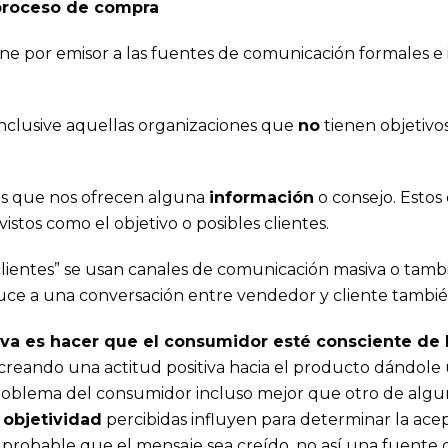
proceso de compra
iene por emisor a las fuentes de comunicación formales e 
nclusive aquellas organizaciones que
no
tienen objetivos
es que nos ofrecen alguna
información
o consejo. Estos
istos como el objetivo o posibles clientes.
“clientes” se usan canales de comunicación masiva o tam
duce a una conversación entre vendedor y cliente tambi
iva es hacer que el consumidor esté consciente de la
 creando una actitud positiva hacia el producto dándole 
roblema del consumidor incluso mejor que otro de algu
 objetividad
percibidas influyen para determinar la ace
s probable que el mensaje sea creído, no así una fuent