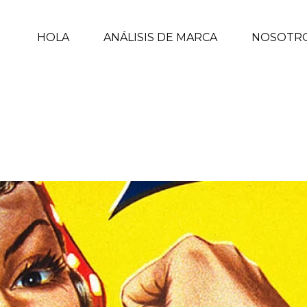
HOLA
ANÁLISIS DE MARCA
NOSOTR
E INSPIRÓ EL PÓSTER «WE CAN DO IT»
INICIO
/
MARKETING
/ NAOMI PARKER FRALEY,