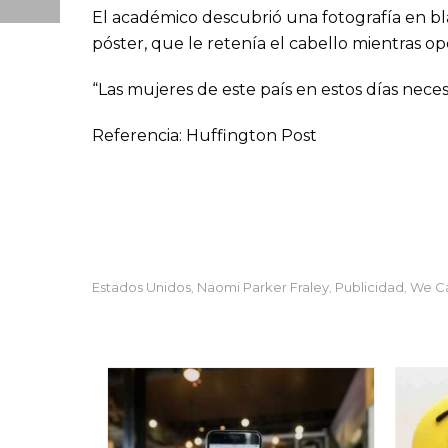
El académico descubrió una fotografía en bl
póster, que le retenía el cabello mientras o
“Las mujeres de este país en estos días necesi
Referencia: Huffington Post
Estados Unidos
Naomi Parker Fraley
Publicidad
We Ca
,
,
,