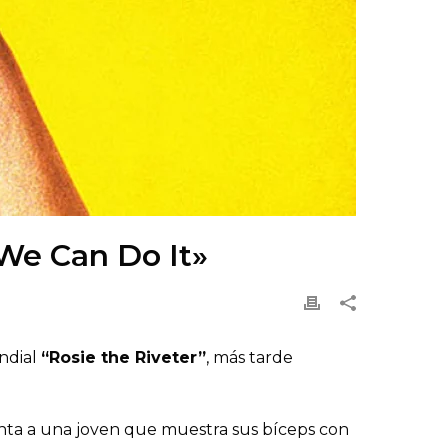
«We Can Do It»
undial
“Rosie the Riveter”
, más tarde
enta a una joven que muestra sus bíceps con