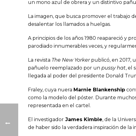
un mono azul de obrera y un distintivo pañue
La imagen, que busca promover el trabajo de
desalentar los llamados a huelgas.
A principios de los años 1980 reapareció y p
parodiado innumerables veces, y regularmen
La revista
The New Yorker
publicó, en 2017, 
pañuelo reemplazado por un
pussy hat
, el
llegada al poder del presidente Donald Tru
Fraley, cuya nuera
Marnie Blankenship
conf
como la modelo del póster. Durante muchos 
representada en el cartel.
El investigador
James Kimble
, de la Unive
de haber sido la verdadera inspiración de la 