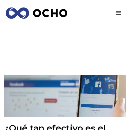
¿QUÉ TAN EFECTIVO ES EL NUEVO MODELO
DE FACEBOOK?
INICIO
/
MARKETING
/ ¿QUÉ TAN EFECTIVO ES EL NUEVO MODELO
DE FACEBOOK?
¿Qué tan efectivo es el