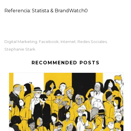
Referencia: Statista & BrandWatch0
Digital Marketing
Facebook
Internet
Redes Sociales
,
,
,
,
Stephanie Stark
RECOMMENDED POSTS