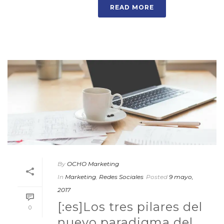
READ MORE
By
OCHO Marketing
In
Marketing
,
Redes Sociales
Posted
9 mayo,
2017
[:es]Los tres pilares del
0
nuevo paradigma del