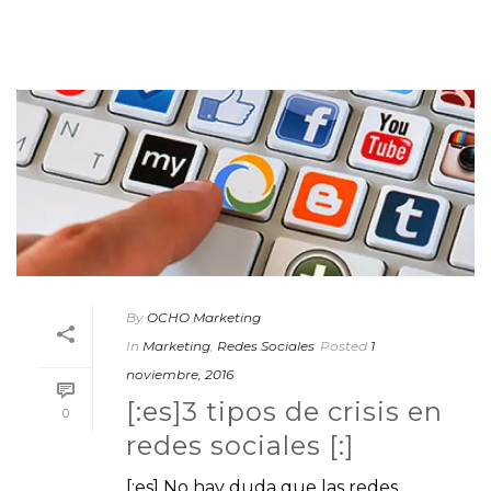
By
OCHO Marketing
In
Marketing
,
Redes Sociales
Posted
1
noviembre, 2016
[:es]3 tipos de crisis en
0
redes sociales [:]
[:es] No hay duda que las redes