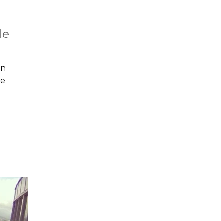
de
ón
se