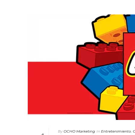
By
OCHO Marketing
In
Entretenimiento
,
O