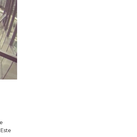
ue
 Este