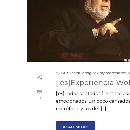
By
OCHO Marketing
In
Emprendedores
,
N
[:es]Experiencia Wo
[:es]Todos sentados frente al es
0
emocionados, un poco cansados,
micrófono y los del [...]
READ MORE