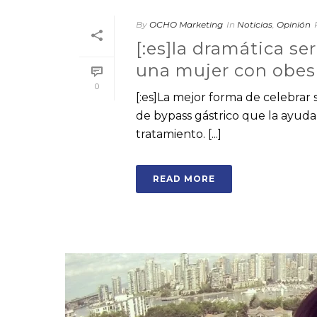
By
OCHO Marketing
In
Noticias
,
Opinión
[:es]la dramática se
una mujer con obesi
0
[:es]La mejor forma de celebrar 
de bypass gástrico que la ayudar
tratamiento. [...]
READ MORE