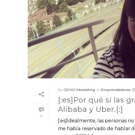
By
OCHO Marketing
In
Emprendedores
,
O
[:es]Por qué sí las
Alibaba y Uber.[:]
0
[:es]Idealmente, las personas n
me había reservado de hablar de