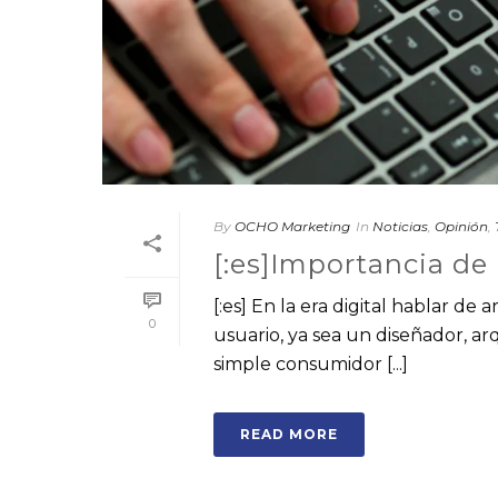
By
OCHO Marketing
In
Noticias
,
Opinión
,
[:es]Importancia de l
[:es] En la era digital hablar d
0
usuario, ya sea un diseñador, a
simple consumidor [...]
READ MORE