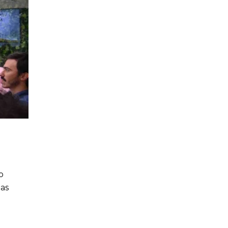
o
las