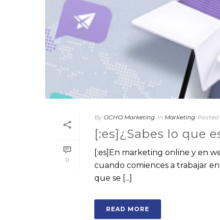
By
OCHO Marketing
In
Marketing
Posted
[:es]¿Sabes lo que e
[:es]En marketing online y en w
0
cuando comiences a trabajar en e
que se [...]
READ MORE