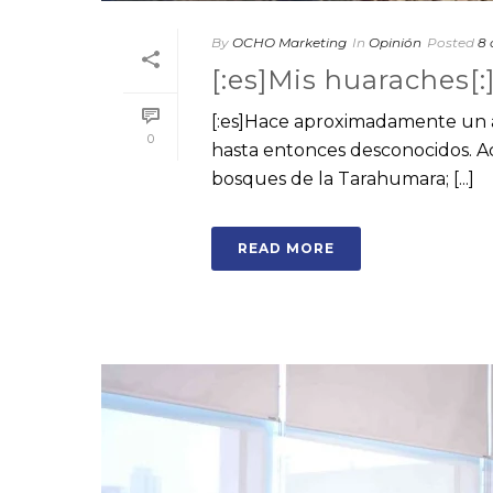
By
OCHO Marketing
In
Opinión
Posted
8 
[:es]Mis huaraches[:
[:es]Hace aproximadamente un 
0
hasta entonces desconocidos. A
bosques de la Tarahumara; [...]
READ MORE