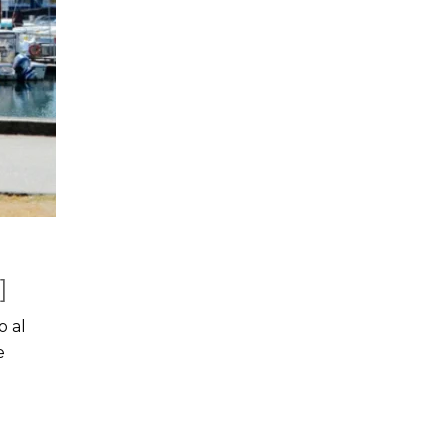
]
o al
e