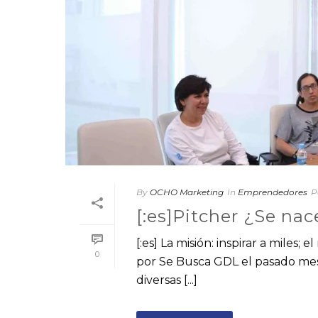
By
OCHO Marketing
In
Emprendedores
P
[:es]Pitcher ¿Se nac
[:es] La misión: inspirar a miles
0
por Se Busca GDL el pasado mes 
diversas [...]