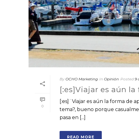
By
OCHO Marketing
In
Opinión
Posted
9 
[:es]Viajar es aún l
[:es]¨Viajar es aún la forma de 
0
tema?, bueno porque casualment
pasa en [...]
READ MORE