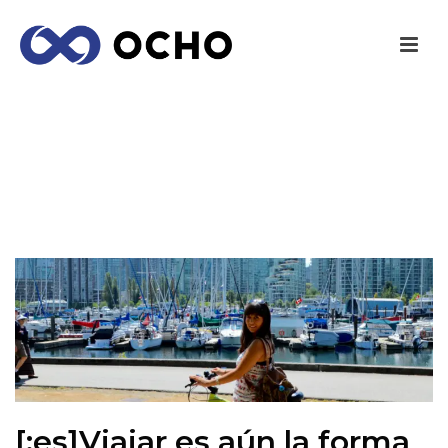
[:ES]VIAJAR ES AÚN LA FORMA DE
APRENDIZAJE MÁS INTENSA[:]
INICIO
/
OPINIÓN
/ [:ES]VIAJAR ES AÚN LA FORMA DE
APRENDIZAJE MÁS INTENSA[:]
[:es]Viajar es aún la forma