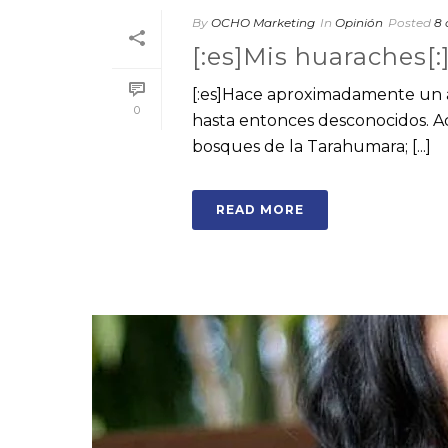
By
OCHO Marketing
In
Opinión
Posted
8 
[:es]Mis huaraches[:
[:es]Hace aproximadamente un 
0
hasta entonces desconocidos. A
bosques de la Tarahumara; [...]
READ MORE