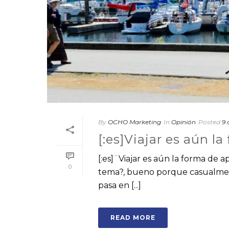
By
OCHO Marketing
In
Opinión
Posted
9 
[:es]Viajar es aún l
[:es]¨Viajar es aún la forma de 
0
tema?, bueno porque casualment
pasa en [...]
READ MORE