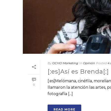
By
OCHO Marketing
In
Opinión
Posted
4 
[:es]Así es Brenda[:]
[:es]Melómana, cinéfila, moreli
0
llamaron la atención las artes, p
fotografía [...]
READ MORE