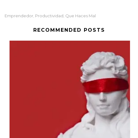
Emprendedor
Productividad
Que Haces Mal
,
,
RECOMMENDED POSTS