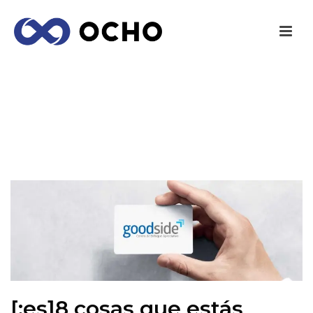
[:ES]8 COSAS QUE ESTÁS HACIENDO MAL
POR LA MAÑANA[:]
INICIO
/
EMPRENDEDORES
/ [:ES]8 COSAS QUE ESTÁS HACIENDO
MAL POR LA MAÑANA[:]
[:es]8 cosas que estás