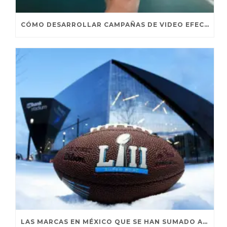
CÓMO DESARROLLAR CAMPAÑAS DE VIDEO EFECTIVAS PARA CONVESIONES
LAS MARCAS EN MÉXICO QUE SE HAN SUMADO AL HYPE DEL SUPER BOWL LII