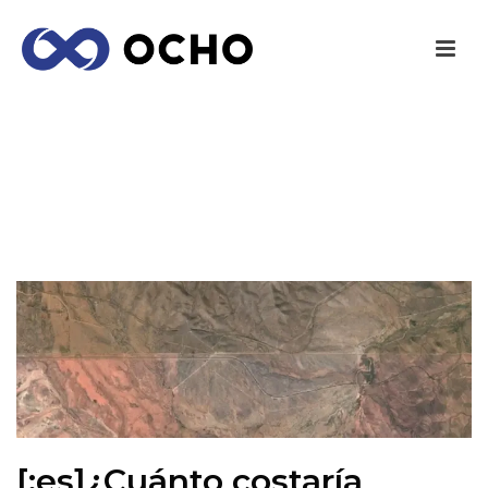
[:ES]¿CUÁNTO COSTARÍA CONSTRUIR LA
FRONTERA ENTRE MÉXICO Y EUA? [:]
INICIO
/
NOTICIAS
/ [:ES]¿CUÁNTO COSTARÍA CONSTRUIR LA
FRONTERA ENTRE MÉXICO Y EUA? [:]
[:es]¿Cuánto costaría