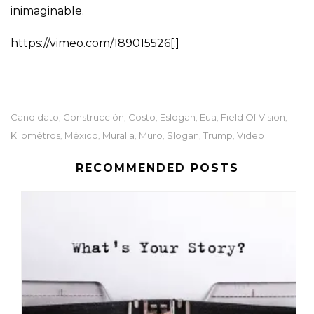
inimaginable.
https://vimeo.com/189015526[:]
Candidato
Construcción
Costo
Eslogan
Eua
Field Of Vision
,
,
,
,
,
,
Kilométros
México
Muralla
Muro
Slogan
Trump
Video
,
,
,
,
,
,
RECOMMENDED POSTS