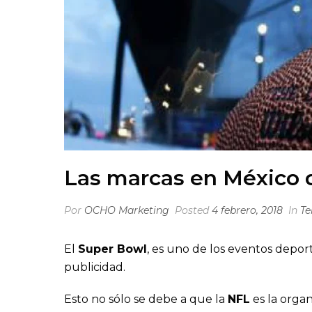
Las marcas en México q
Por
OCHO Marketing
Posted
4 febrero, 2018
In
Te
El
Super Bowl
, es uno de los eventos deport
publicidad.
Esto no sólo se debe a que la
NFL
es la orga