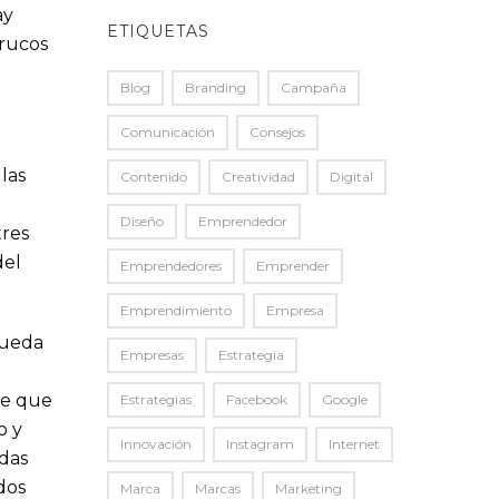
ay
ETIQUETAS
trucos
Blog
Branding
Campaña
Comunicación
Consejos
las
Contenido
Creatividad
Digital
Diseño
Emprendedor
tres
del
Emprendedores
Emprender
Emprendimiento
Empresa
pueda
Empresas
Estrategia
le que
Estrategias
Facebook
Google
o y
Innovación
Instagram
Internet
das
dos
Marca
Marcas
Marketing