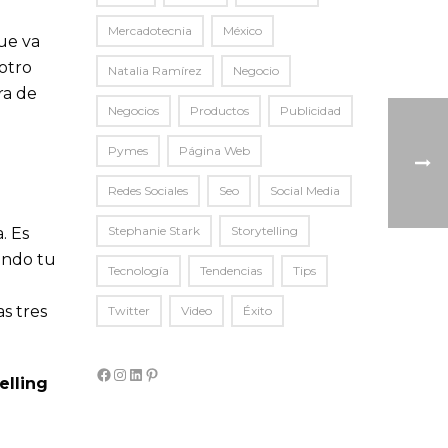
Mercadotecnia
México
ue va
otro
Natalia Ramírez
Negocio
ra de
Negocios
Productos
Publicidad
Pymes
Página Web
Redes Sociales
Seo
Social Media
Stephanie Stark
Storytelling
. Es
ando tu
Tecnología
Tendencias
Tips
s tres
Twitter
Video
Éxito
Facebook
Instagram
LinkedIn
Pinterest
elling