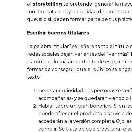
el
storytelling
se pretende generar la mayor
mucho tráfico, hay posibilidad de monetizar.
que, sí o sí, deben formar parte de tus práct
Escribir buenos titulares
La palabra “titular” se refiere tanto el títu
redes sociales dejan ver antes del “ver más”. 
transmitan lo más importante de este, de mo
formas de conseguir que el público se enganch
texto:
Generar curiosidad. Las personas se ver
acompañarlas- y se quedarán viendo o l
Hablar sobre un gran beneficio. Si en l
puede ofrecer el producto o servicio de
accederán a la versión completa. Ojo,
cumplir. Se trata de que crees una rela