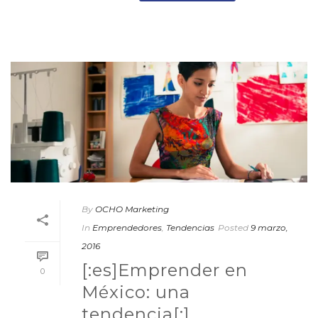
By
OCHO Marketing
In
Emprendedores
,
Tendencias
Posted
9 marzo,
2016
[:es]Emprender en
0
México: una
tendencia[:]