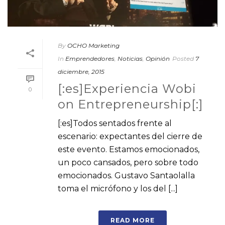
By
OCHO Marketing
In
Emprendedores
,
Noticias
,
Opinión
Posted
7
diciembre, 2015
[:es]Experiencia Wobi
0
on Entrepreneurship[:]
[:es]Todos sentados frente al
escenario: expectantes del cierre de
este evento. Estamos emocionados,
un poco cansados, pero sobre todo
emocionados. Gustavo Santaolalla
toma el micrófono y los del [...]
READ MORE