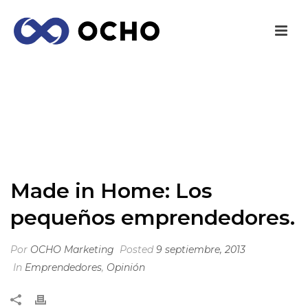
MADE IN HOME: LOS PEQUEÑOS
EMPRENDEDORES.
INICIO
/
EMPRENDEDORES
/ MADE IN HOME: LOS PEQUEÑOS
EMPRENDEDORES.
Made in Home: Los
pequeños emprendedores.
Por
OCHO Marketing
Posted
9 septiembre, 2013
In
Emprendedores
,
Opinión