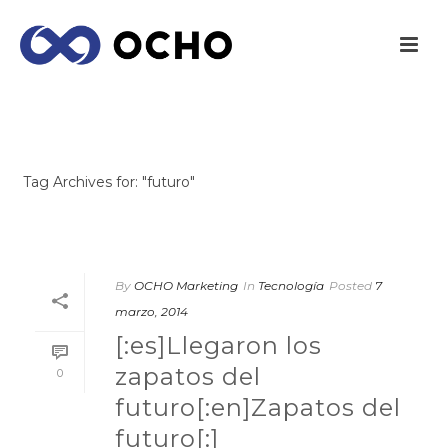
ARCHIVES
Tag Archives for: "futuro"
INICIO
/
By
OCHO Marketing
In
Tecnología
Posted
7
marzo, 2014
[:es]Llegaron los
zapatos del
0
futuro[:en]Zapatos del
futuro[:]