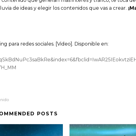
 contenido que generan más interés y tráfico, te toca de
via de ideas y elegir los contenidos que vas a crear.
¡Ma
ng para redes sociales. [Video]. Disponible en:
qSkBdNuPc3saBkRe&index=6&fbclid=IwAR25IEokvtziE
WfH_MM
enido
OMMENDED POSTS