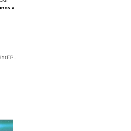
cidir
nos a
HXtEPL