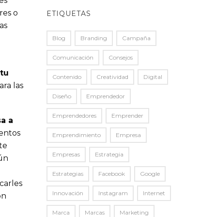
es
res o
ETIQUETAS
as
Blog
Branding
Campaña
Comunicación
Consejos
 tu
Contenido
Creatividad
Digital
ara las
Diseño
Emprendedor
Emprendedores
Emprender
a a
entos
Emprendimiento
Empresa
te
Empresas
Estrategia
gún
Estrategias
Facebook
Google
carles
Innovación
Instagram
Internet
on
Marca
Marcas
Marketing