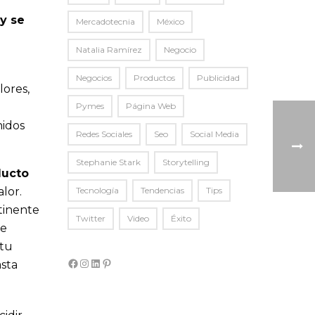
y se
Mercadotecnia
México
Natalia Ramírez
Negocio
Negocios
Productos
Publicidad
lores,
Pymes
Página Web
nidos
Redes Sociales
Seo
Social Media
Stephanie Stark
Storytelling
ducto
lor.
Tecnología
Tendencias
Tips
rtinente
Twitter
Video
Éxito
de
 tu
Facebook
Instagram
LinkedIn
Pinterest
asta