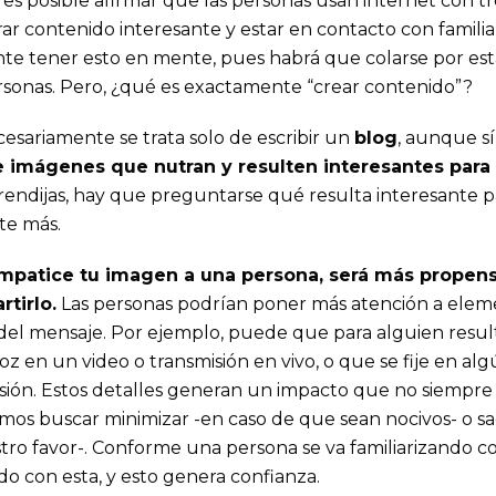
es posible afirmar que las personas usan internet con tr
rar contenido interesante y estar en contacto con familia
nte tener esto en mente, pues habrá que colarse por est
ersonas. Pero, ¿qué es exactamente “crear contenido”?
esariamente se trata solo de escribir un
blog
, aunque sí
 e imágenes que nutran y resulten interesantes para
as rendijas, hay que preguntarse qué resulta interesante p
te más.
impatice tu imagen a una persona, será más propens
tirlo.
Las personas podrían poner más atención a elem
 del mensaje. Por ejemplo, puede que para alguien resul
z en un video o transmisión en vivo, o que se fije en al
isión. Estos detalles generan un impacto que no siempre
os buscar minimizar -en caso de que sean nocivos- o sa
ro favor-. Conforme una persona se va familiarizando c
do con esta, y esto genera confianza.