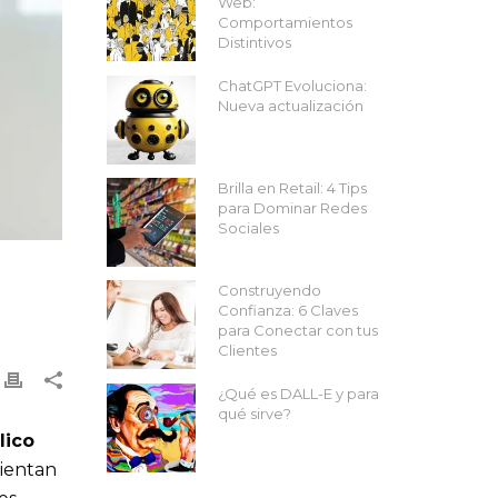
Web:
Comportamientos
Distintivos
ChatGPT Evoluciona:
Nueva actualización
Brilla en Retail: 4 Tips
para Dominar Redes
Sociales
Construyendo
Confianza: 6 Claves
para Conectar con tus
Clientes
¿Qué es DALL-E y para
qué sirve?
lico
sientan