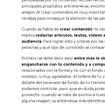
persuadidas por tu contenido. Actualmente, 
principales propósitos: entretenerse, encont
amigos. Al crear contenidos, es muy importa
rendijas para conseguir la atención de las p
Cuando se habla de
crear contenido
no nec
implica
redactar artículos, textos, videos
audiencia
. Para lograr esto y colarse por l
personas y qué tipo de contenido se compar
Primero, se debe decir esto:
entre más le s
engancharse con tu contenido y a compar
relacionados con la forma y no con el fondo
molesto -o muy agradable- el timbre de tu vo
detalle del escenario de fondo de tu transm
podemos controlar, pero que sin duda podem
provecho -cuando se trate de puntos a nuest
alguna imagen, va sintiéndose más identifica