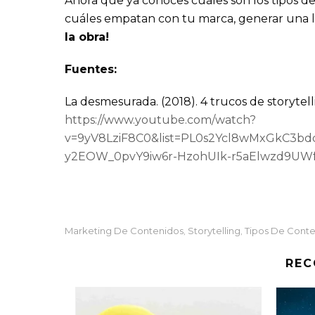
Ahora que ya conoces cuáles son los tipos de
cuáles empatan con tu marca, generar una llu
la obra!
Fuentes:
La desmesurada. (2018). 4 trucos de storytelli
https://www.youtube.com/watch?
v=9yV8LziF8C0&list=PL0s2Ycl8wMxGkC3bd
y2EOW_0pvY9iw6r-HzohUIk-r5aElwzd9U
Marketing De Contenidos
Storytelling
Tipos De Cont
,
,
REC