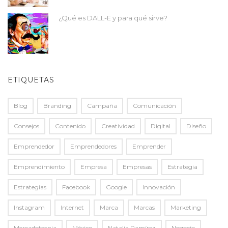
¿Qué es DALL-E y para qué sirve?
ETIQUETAS
Blog
Branding
Campaña
Comunicación
Consejos
Contenido
Creatividad
Digital
Diseño
Emprendedor
Emprendedores
Emprender
Emprendimiento
Empresa
Empresas
Estrategia
Estrategias
Facebook
Google
Innovación
Instagram
Internet
Marca
Marcas
Marketing
Mercadotecnia
México
Natalia Ramírez
Negocio