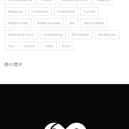
Negocios
Productos
Publicidad
Pymes
Página Web
Redes Sociales
Seo
Social Media
Stephanie Stark
Storytelling
Tecnología
Tendencias
Tips
Twitter
Video
Éxito
Facebook
Instagram
LinkedIn
Pinterest