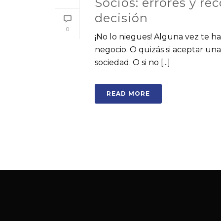
Socios: errores y 
decisión
0
¡No lo niegues! Alguna vez te ha
negocio. O quizás si aceptar un
sociedad. O si no [...]
READ MORE