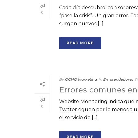
Cada día descubro, con sorpresa
0
“pase la crisis”. Un gran error.
surgen nuevos [...]
READ MORE
By
OCHO Marketing
In
Emprendedores
P
Errores comunes en
Website Monitoring indica que má
0
Twitter siguen por lo menos a un
el servicio de [...]
READ MORE