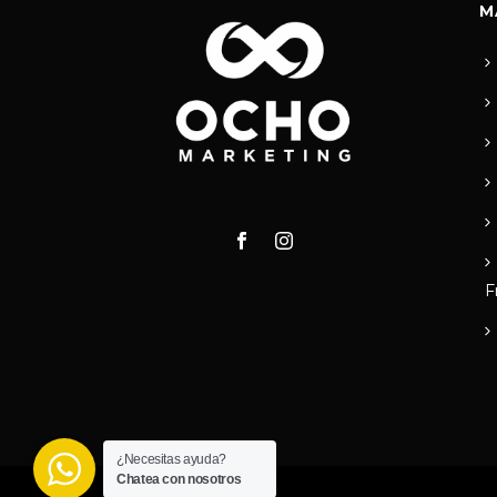
M
F
¿Necesitas ayuda?
Chatea con nosotros