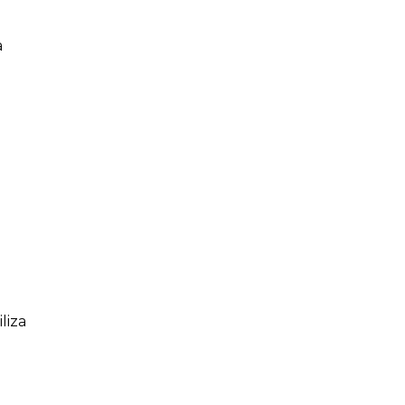
e
a
liza