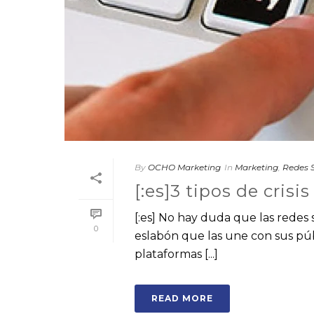
By
OCHO Marketing
In
Marketing
,
Redes S
[:es]3 tipos de crisis
[:es] No hay duda que las redes s
0
eslabón que las une con sus púb
plataformas [...]
READ MORE