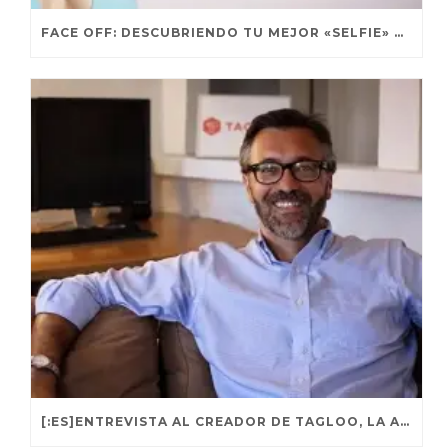
FACE OFF: DESCUBRIENDO TU MEJOR «SELFIE» CON AYUDA DE LA ESTADÍSTICA Y LOS AMIGOS
[:ES]ENTREVISTA AL CREADOR DE TAGLOO, LA APP QUE VIENE A REVOLUCIONAR COMPARTIMOS FOTOS[:EN]ENTREVISTA AL CREADOR DE TAGLOO, LA APP QUE VIENE A REVOLUCIONAR CÓMO CLASIFICAMOS Y COMPARTIMOS FOTOS[:]