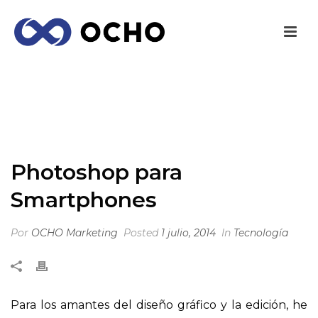
PHOTOSHOP PARA SMARTPHONES
INICIO
/
TECNOLOGÍA
/ PHOTOSHOP PARA SMARTPHONES
Photoshop para
Smartphones
Por
OCHO Marketing
Posted
1 julio, 2014
In
Tecnología
Para los amantes del diseño gráfico y la edición, he