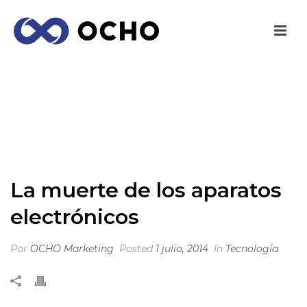
LA MUERTE DE LOS APARATOS
ELECTRÓNICOS
INICIO
/
TECNOLOGÍA
/ LA MUERTE DE LOS APARATOS
ELECTRÓNICOS
La muerte de los aparatos
electrónicos
Por
OCHO Marketing
Posted
1 julio, 2014
In
Tecnología