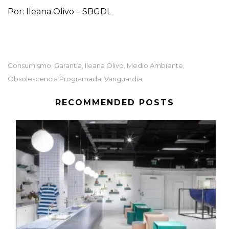
Por: Ileana Olivo – SBGDL
Consumismo
Garantía
Ileana Olivo
Medio Ambiente
,
,
,
,
Obsolescencia Programada
Vanguardia
,
RECOMMENDED POSTS