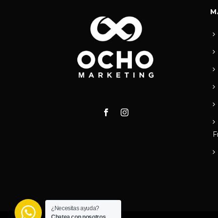
M
F
¿Necesitas ayuda?
Chatea con nosotros