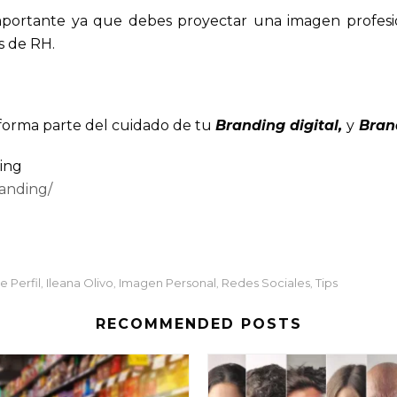
mportante ya que debes proyectar una imagen profesi
es de RH.
s forma parte del cuidado de tu
Branding digital,
y
Bran
ing
anding/
e Perfil
Ileana Olivo
Imagen Personal
Redes Sociales
Tips
,
,
,
,
RECOMMENDED POSTS