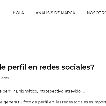
HOLA
ANÁLISIS DE MARCA
NOSOTR
N REDES SOCIALES?
INICIO
/
TECNOLOGÍA
/ ¿QUÉ
e perfil en redes sociales?
logía
perfil? Enigmático, introspectivo, atrevido…..
e genera tu foto de perfil en las redes sociales es impor