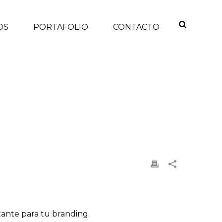
OS
PORTAFOLIO
CONTACTO
 PROYECTA TU FOTO DE PERFIL EN REDES SOCIALES?
tante para tu branding.