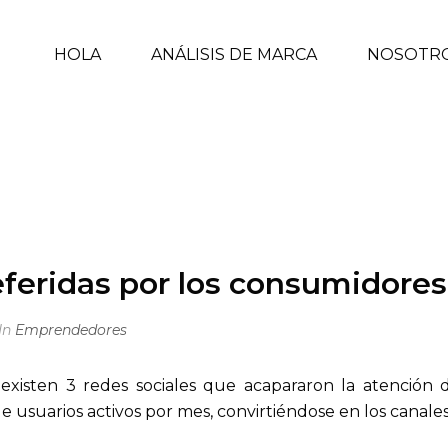
HOLA
ANÁLISIS DE MARCA
NOSOTR
POR LOS CONSUMIDORES Y LAS MARCAS
INICIO
/
EMPRENDEDORES
/ LAS 3 REDES SOCIALES
eferidas por los consumidores
In
Emprendedores
existen 3 redes sociales que acapararon la atención
 usuarios activos por mes, convirtiéndose en los canales 