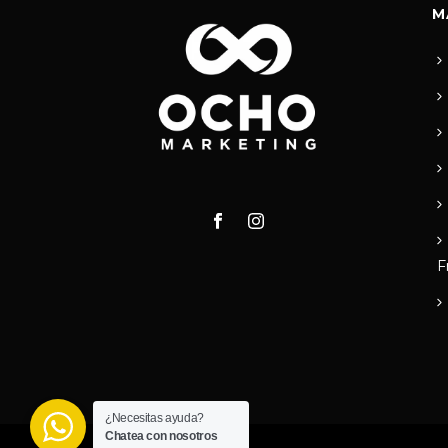
M
F
¿Necesitas ayuda?
Chatea con nosotros