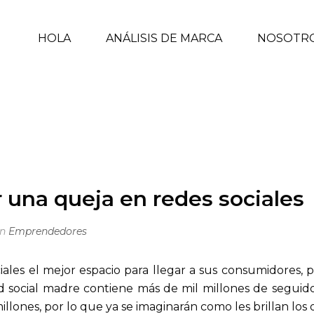
HOLA
ANÁLISIS DE MARCA
NOSOTR
 EN REDES SOCIALES
INICIO
/
EMPRENDEDORES
/ 3 BEN
r una queja en redes sociales
In
Emprendedores
ales el mejor espacio para llegar a sus consumidores, 
d social madre contiene más de mil millones de segui
llones, por lo que ya se imaginarán como les brillan los o