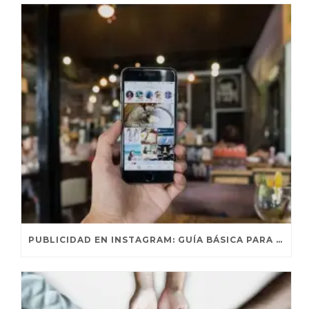
PUBLICIDAD EN INSTAGRAM: GUÍA BÁSICA PARA ENTENDER AL ALGORITMO