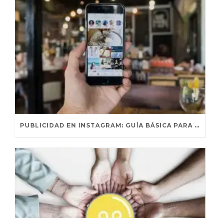
PUBLICIDAD EN INSTAGRAM: GUÍA BÁSICA PARA ENTENDER AL ALGORITMO