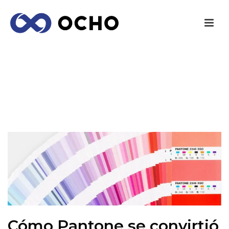
CÓMO PANTONE SE CONVIRTIÓ EN EL
LENGUAJE UNIVERSAL DEL COLOR
INICIO
/
DISEÑO
/ CÓMO PANTONE SE CONVIRTIÓ EN EL
LENGUAJE UNIVERSAL DEL COLOR
Cómo Pantone se convirtió