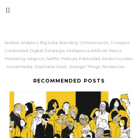
[:]
Análisis
Analytics
Big Data
Branding
Comunicación
Consejos
,
,
,
,
,
,
Creatividad
Digital
Estrategia
Inteligencia Artificail
Marca
,
,
,
,
,
Marketing
Negocio
Netflix
Película
Publicidad
Redes Sociales
,
,
,
,
,
Social Media
Stephanie Stark
Stranger Things
Tendencias
,
,
,
,
RECOMMENDED POSTS