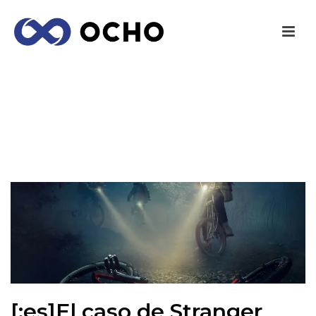
[:ES]EL CASO DE STRANGER THINGS Y BIG
DATA[:]
INICIO
/
NOTICIAS
/ [:ES]EL CASO DE STRANGER THINGS Y BIG
DATA[:]
[:es]El caso de Stranger