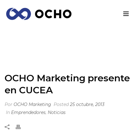
OCHO MARKETING PRESENTE EN CUCEA
INICIO
/
EMPRENDEDORES
/ OCHO MARKETING PRESENTE EN
CUCEA
OCHO Marketing presente
en CUCEA
Por
OCHO Marketing
Posted
25 octubre, 2013
In
Emprendedores
,
Noticias