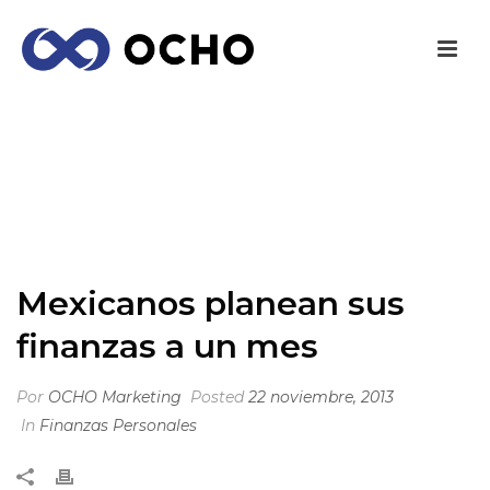
MEXICANOS PLANEAN SUS FINANZAS A UN
MES
INICIO
/
FINANZAS PERSONALES
/ MEXICANOS PLANEAN SUS
FINANZAS A UN MES
Mexicanos planean sus
finanzas a un mes
Por
OCHO Marketing
Posted
22 noviembre, 2013
In
Finanzas Personales