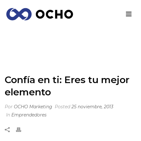
CONFÍA EN TI: ERES TU MEJOR ELEMENTO
INICIO
/
EMPRENDEDORES
/ CONFÍA EN TI: ERES TU MEJOR
ELEMENTO
Confía en ti: Eres tu mejor
elemento
Por
OCHO Marketing
Posted
25 noviembre, 2013
In
Emprendedores