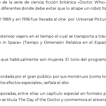
io de la serie de ciencia ficción británica «Doctor Wh
res diferentes donde debe evitar que lo atrape un robot l
l 1989 y en 1996 fue llevada al cine por Universal Picture
terioso viajero en el tiempo el cual se transporta a tr
 in Space» (Tiempo y Dimensión Relativa en el Espacio
que habitualmente son mujeres. El tono del programa v
cordada por el gran público por sus monstruos (como los
s efectos especiales», señala el sitio.
oradas, entre ellas un capítulo especial en formato 
o se titula The Day of the Doctor y conmemora el aniversa