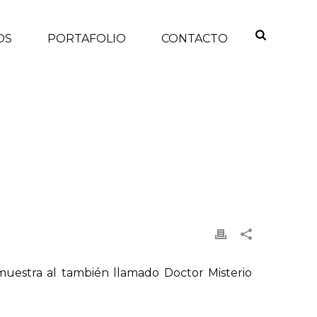
OS
PORTAFOLIO
CONTACTO
/
TECNOLOGÍA
/ GOOGLE FESTEJA AL ‘DOCTOR WHO’
o muestra al también llamado Doctor Misterio