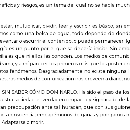
ficios y riesgos, es un tema del cual no se habla mucho
ar, multiplicar, dividir, leer y escribir es básico, sin
somos como una bolsa de agua, todo depende de dónd
reventar o escurrir el contenido, o puede permanecer. Ig
ología es un punto por el que se debería iniciar. Sin e
lia es que ni ellos las conocen. Los medios de comunic
ama, y a mí parecer los primeros más que los posteriore
stos fenómenos. Desgraciadamente no existe ninguna le
stros medios de comunicación nos proveen a diario, no 
 SABER CÓMO DOMINARLO. Ha sido el paso de los años
stra sociedad el verdadero impacto y significado de l
an preocupación ante tal huracán, que con sus guiones
emos consciencia, empapémonos de ganas y pongamos ma
. Adaptarse o morir.