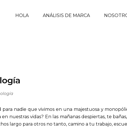
HOLA
ANÁLISIS DE MARCA
NOSOTR
INI
logía
ología
 para nadie que vivimos en una majestuosa y monopólic
n nuestras vidas? En las mañanas despiertas, te bañas, 
hos largo para otros no tanto, camino a tu trabajo, escu