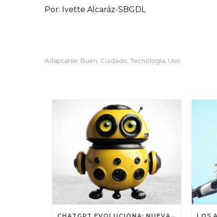
Por: Ivette Alcaráz-SBGDL
Adaptarse
Buen
Cuidado
Tecnología
Uso
,
,
,
,
CHATGPT EVOLUCIONA: NUEVA ACTUALIZACIÓN