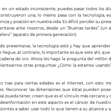
te en un estado inconsciente, puedes pasar todos los dí
onstruyeron una, lo mismo pasa con la tecnología, e
a y posición en nuestra vida. Es difícil percibir su pr
entarse ante nosotros, desde un “Buenas tardes” (un si
llero” (aparato de primera generación).
 presentarse, la tecnología está y hay que aprender a
 llegue, al contrario, lo importante es que este ahí, que
u cadena de oro. Ahora les hago la pregunta del millón 
lantearnos otras preguntas: ¿Cómo la estamos usando
trae para ciertas edades es el internet, con esto me 
es. Reconocer las dimensiones que éstas pueden pose
al pueda tener, creen que es el vínculo más cercano y co
a desinformación en este aspecto es el cáncer de nuestro
orizontes a saber usar todo lo que tienen a su alcance y