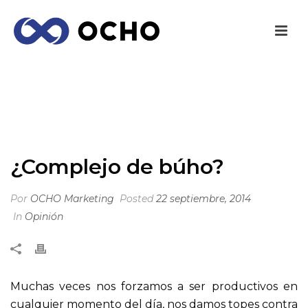
¿COMPLEJO DE BÚHO?
INICIO
/
OPINIÓN
/ ¿COMPLEJO DE BÚHO?
¿Complejo de búho?
Por
OCHO Marketing
Posted
22 septiembre, 2014
In
Opinión
Muchas veces nos forzamos a ser productivos en
cualquier momento del día, nos damos topes contra