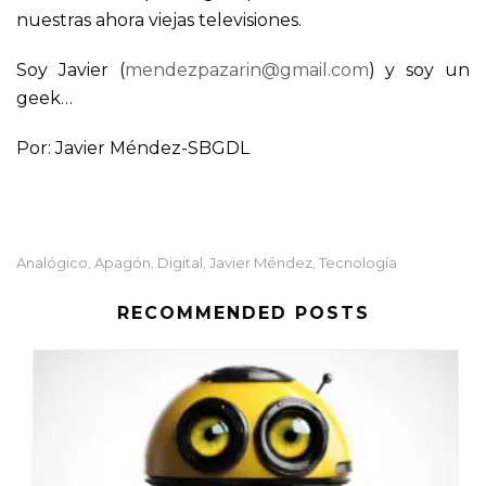
nuestras ahora viejas televisiones.
Soy Javier (
mendezpazarin@gmail.com
) y soy un
geek…
Por: Javier Méndez-SBGDL
Analógico
Apagón
Digital
Javier Méndez
Tecnología
,
,
,
,
RECOMMENDED POSTS