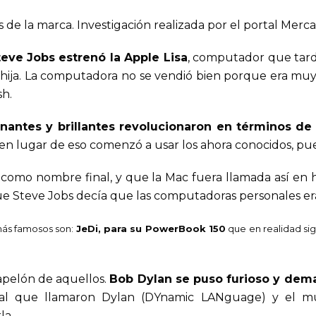
de la marca. Investigación realizada por el portal Merca
teve Jobs estrenó la Apple Lisa
, computador que tardó
hija. La computadora no se vendió bien porque era muy 
sh.
antes y brillantes revolucionaron en términos de
y en lugar de eso comenzó a usar los ahora conocidos, pu
 como nombre final, y que la Mac fuera llamada así en
 Steve Jobs decía que las computadoras personales era
más famosos son:
JeDi, para su PowerBook 150
que en realidad sig
papelón de aquellos.
Bob Dylan se puso furioso y dem
 al que llamaron Dylan (DYnamic LANguage) y el 
la.