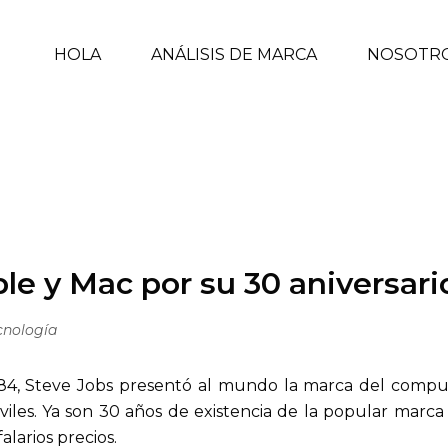
HOLA
ANÁLISIS DE MARCA
NOSOTR
POR SU 30 ANIVERSARIO
INICIO
/
TECNOLOGÍA
/ 8 DATOS
le y Mac por su 30 aniversari
cnología
84, Steve Jobs presentó al mundo la marca del comput
iles. Ya son 30 años de existencia de la popular marca
alarios precios.