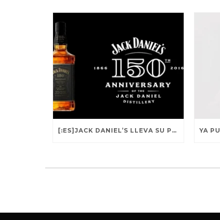
[:ES]JACK DANIEL’S LLEVA SU PUEBLO NATAL A SU NUEVA CAMPAÑA PUBLICITARIA[:]