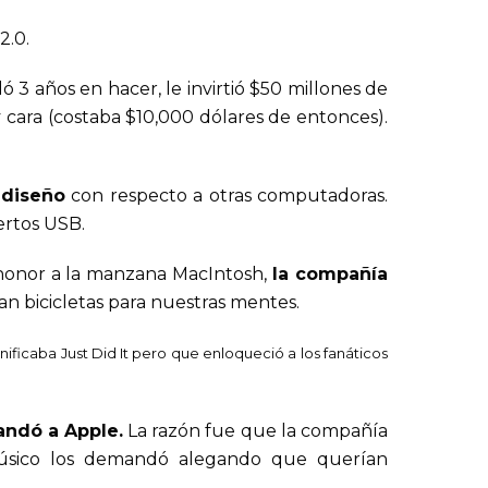
2.0.
 3 años en hacer, le invirtió $50 millones de
cara (costaba $10,000 dólares de entonces).
 diseño
con respecto a otras computadoras.
ertos USB.
 honor a la manzana MacIntosh,
la compañía
n bicicletas para nuestras mentes.
nificaba Just Did It pero que enloqueció a los fanáticos
andó a Apple
.
La razón fue que la compañía
músico los demandó alegando que querían