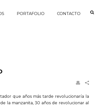
OS
PORTAFOLIO
CONTACTO
 CURIOSOS DE APPLE Y MAC POR SU 30 ANIVERSARIO
o
ador que años más tarde revolucionaría la
 de la manzanita, 30 años de revolucionar al