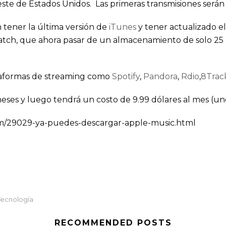
 este de Estados Unidos. Las primeras transmisiones será
n tener la última versión de
iTunes
y tener actualizado el
ch, que ahora pasar de un almacenamiento de solo 25 mi
ataformas de streaming como
Spotify
,
Pandora
,
Rdio
,
8Trac
meses y luego tendrá un costo de 9.99 dólares al mes (uno
om/29029-ya-puedes-descargar-apple-music.html
Tecnología
RECOMMENDED POSTS