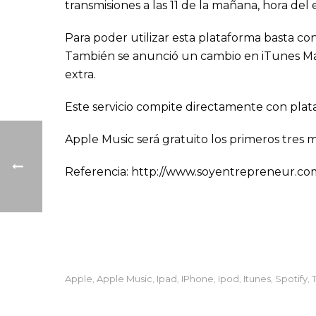
transmisiones a las 11 de la mañana, hora del
Para poder utilizar esta plataforma basta co
También se anunció un cambio en iTunes Mat
extra.
Este servicio compite directamente con pl
Apple Music será gratuito los primeros tres 
Referencia: http://www.soyentrepreneur.c
Apple
Apple Music
Ipad
IPhone
Ipod
Itunes
Spotify
,
,
,
,
,
,
,