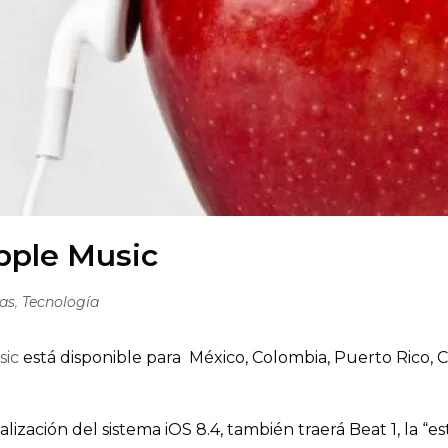
pple Music
ias
,
Tecnología
sic
está disponible para México, Colombia, Puerto Rico, C
zación del sistema iOS 8.4, también traerá Beat 1, la “est