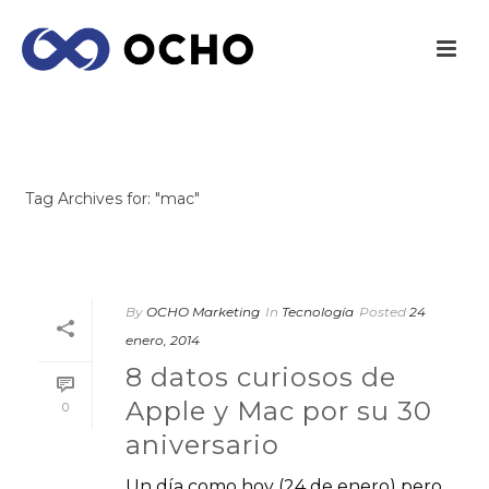
ARCHIVES
Tag Archives for: "mac"
INICIO
/
By
OCHO Marketing
In
Tecnología
Posted
24
enero, 2014
8 datos curiosos de
Apple y Mac por su 30
0
aniversario
Un día como hoy (24 de enero) pero