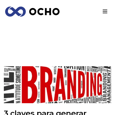
3 CLAVES PARA GENERAR ‘BRANDING’ COMO
LAS GRANDES MARCAS
INICIO
/
MARKETING
/ 3 CLAVES PARA GENERAR ‘BRANDING’
COMO LAS GRANDES MARCAS
3 claves para generar