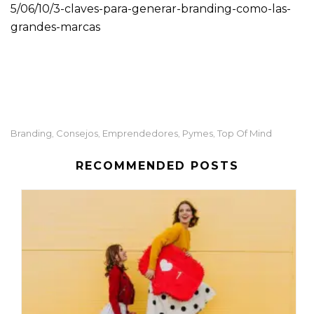
5/06/10/3-claves-para-generar-branding-como-las-
grandes-marcas
Branding
Consejos
Emprendedores
Pymes
Top Of Mind
,
,
,
,
RECOMMENDED POSTS