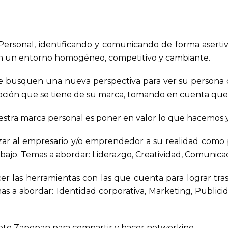
Personal, identificando y comunicando de forma asertiva
 en un entorno homogéneo, competitivo y cambiante.
busquen una nueva perspectiva para ver su persona 
epción que se tiene de su marca, tomando en cuenta que 
uestra marca personal es poner en valor lo que hacemos 
izar al empresario y/o emprendedor a su realidad como p
abajo. Temas a abordar: Liderazgo, Creatividad, Comunicac
er las herramientas con las que cuenta para lograr tra
s a abordar: Identidad corporativa, Marketing, Publicid
eto Zapopan para compartir y hacer networking.