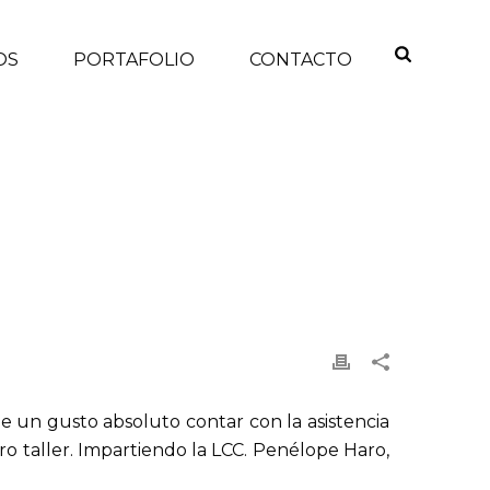
OS
PORTAFOLIO
CONTACTO
TICIAS
/ UN TALLER MÁS DE BRANDING PARA PYMES
e un gusto absoluto contar con la asistencia
o taller. Impartiendo la LCC. Penélope Haro,