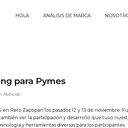
HOLA
ANÁLISIS DE MARCA
NOSOTR
PYMES
INICIO
/
NO
ding para Pymes
In
Noticias
S en Reto Zapopan los pasados 12 y 13 de noviembre. Fu
mbién ver la participación y desarrollo que tuvo nuestr
inología y herramientas diversas para los participantes.