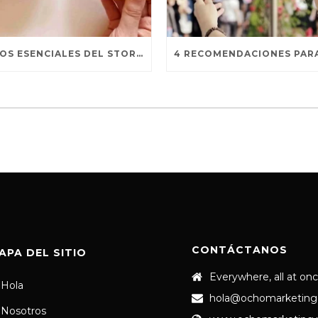
TRUCOS ESENCIALES DEL STORYTELLING PARA REDES SOCIALES
CONTÁCTANOS
APA DEL SITIO
Everywhere, all at on
Hola
hola@ochomarketing
Nosotros