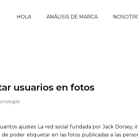
HOLA
ANÁLISIS DE MARCA
NOSOTR
OS EN FOTOS
INICIO
/
TECNOLOGÍA
/
ar usuarios en fotos
ecnología
cuantos ajustes. La red social fundada por Jack Dorsey, 
ad de poder etiquetar en las fotos publicadas a las per