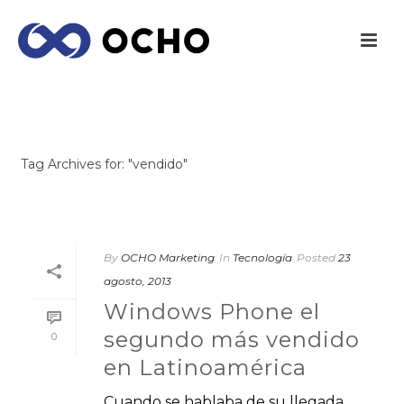
ARCHIVES
Tag Archives for: "vendido"
INICIO
/
By
OCHO Marketing
In
Tecnología
Posted
23
agosto, 2013
Windows Phone el
segundo más vendido
0
en Latinoamérica
Cuando se hablaba de su llegada