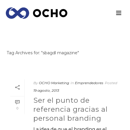
ARCHIVES
Tag Archives for: "sbagdl magazine"
INICIO
/
By
OCHO Marketing
In
Emprendedores
Posted
19 agosto, 2013
Ser el punto de
referencia gracias al
0
personal branding
La idea de que el branding es el