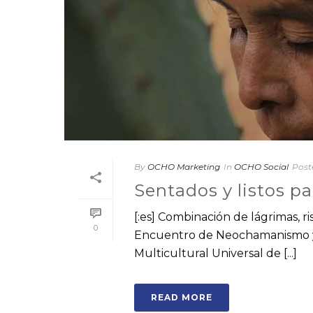
By
OCHO Marketing
In
OCHO Social
Post
Sentados y listos pa
[:es] Combinación de lágrimas, ris
0
Encuentro de Neochamanismo y E
Multicultural Universal de [...]
READ MORE