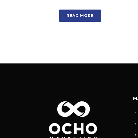
READ MORE
M