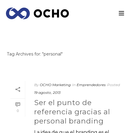
ARCHIVES
Tag Archives for: "personal"
INICIO
/
By
OCHO Marketing
In
Emprendedores
Posted
19 agosto, 2013
Ser el punto de
referencia gracias al
0
personal branding
La idea de que el branding es el