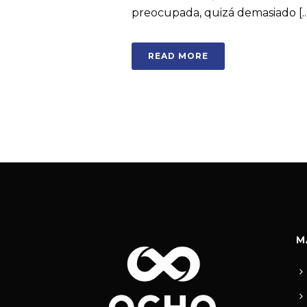
preocupada, quizá demasiado [...
READ MORE
M