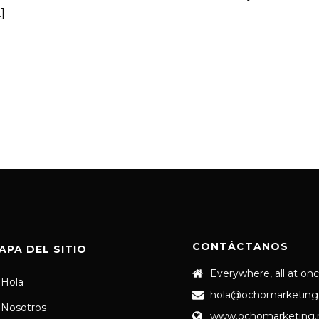
]
CONTÁCTANOS
APA DEL SITIO
Everywhere, all at on
Hola
hola@ochomarketing
Nosotros
www.ochomarketing