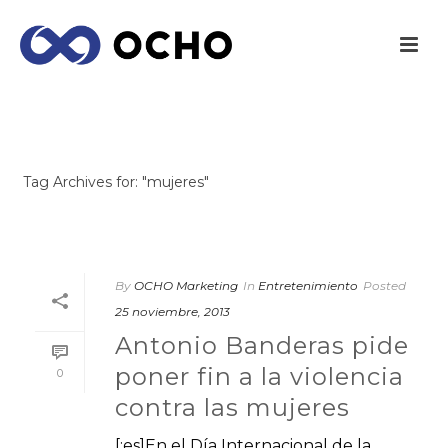
ARCHIVES
Tag Archives for: "mujeres"
INICIO
/
By
OCHO Marketing
In
Entretenimiento
Posted
25 noviembre, 2013
Antonio Banderas pide
poner fin a la violencia
0
contra las mujeres
[:es]En el Día Internacional de la